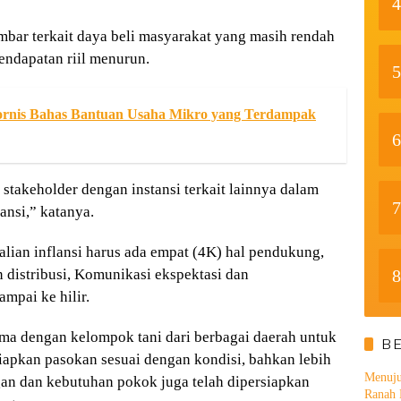
4
mbar terkait daya beli masyarakat yang masih rendah
endapatan riil menurun.
5
nis Bahas Bantuan Usaha Mikro yang Terdampak
6
 stakeholder dengan instansi terkait lainnya dalam
7
ansi,” katanya.
lian inflansi harus ada empat (4K) hal pendukung,
8
 distribusi, Komunikasi ekspektasi dan
ampai ke hilir.
ma dengan kelompok tani dari berbagai daerah untuk
B
pkan pasokan sesuai dengan kondisi, bahkan lebih
Menuju
ngan dan kebutuhan pokok juga telah dipersiapkan
Ranah 