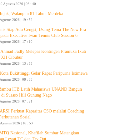
9 Agustus 2026 | 06 : 40
 Injak, Walaupun 81 Tahun Merdeka
 Agustus 2026 | 19 : 52
enis Siap Adu Gengsi, Usung Tema The New Era
 pada Executive Iwan Tennis Club Session 6
 Agustus 2026 | 17 : 10
Ahmad Fadly Melepas Kontingen Pramuka Ikuti
 XII Cibubur
 Agustus 2026 | 13 : 55
ota Bukittinggi Gelar Rapat Paripurna Istimewa
 Agustus 2026 | 08 : 35
 Bambu ITB Latih Mahasiswa UNAND Bangun
 di Suasso Hill Gunung Nago
 Agustus 2026 | 07 : 21
RSI Perkuat Kapasitas CSO melalui Coaching
Perhutanan Sosial
 Agustus 2026 | 16 : 53
 MTQ Nasional, Khafilah Sumbar Matangkan
pan Lewat TC dan Try Out