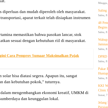
at.
Minggu, 
Saling
s diperluas dan mudah diperoleh oleh masyarakat.
Sabtu, 8
ransportasi, aparat terkait telah disiapkan instrumen
48 Pet
Begins
Sabtu, 8
rtamina memastikan bahwa pasokan lancar, stok
Wabup 
atkan sesuai dengan kebutuhan riil di masyarakat.
Jamnas
Sabtu, 8
Bagini Cara Pemprov Sumaar Maksimalkan Pajak
DPRD K
Sabtu, 8
Pakar
Huntap
olar bisa diatasi segera. Apapun itu, sangat
Sabtu, 8
an dan kebutuhan pokok,” tuturnya.
KKI WA
Clinic 
an dalam mengembangkan ekonomi kreatif, UMKM di
Jumat, 7
s sumberdaya dan keunggulan lokal.
Jelang
Persia