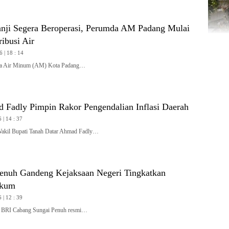
nji Segera Beroperasi, Perumda AM Padang Mulai
ribusi Air
6 | 18 : 14
 Air Minum (AM) Kota Padang…
Fadly Pimpin Rakor Pengendalian Inflasi Daerah
 | 14 : 37
l Bupati Tanah Datar Ahmad Fadly…
enuh Gandeng Kejaksaan Negeri Tingkatkan
ukum
 | 12 : 39
RI Cabang Sungai Penuh resmi…