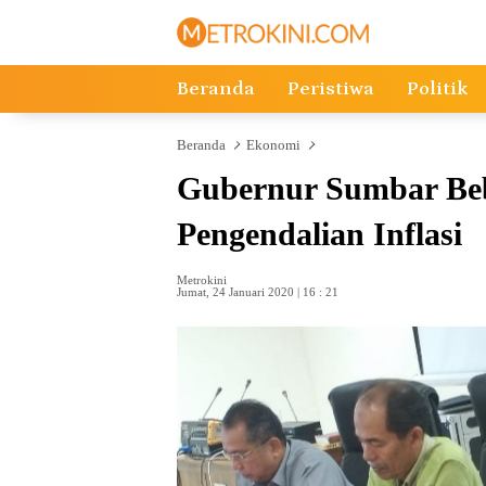
Langsung
ke
konten
Beranda
Peristiwa
Politik
Beranda
Ekonomi
Gubernur Sumbar Beb
Pengendalian Inflasi
Metrokini
Jumat, 24 Januari 2020 | 16 : 21