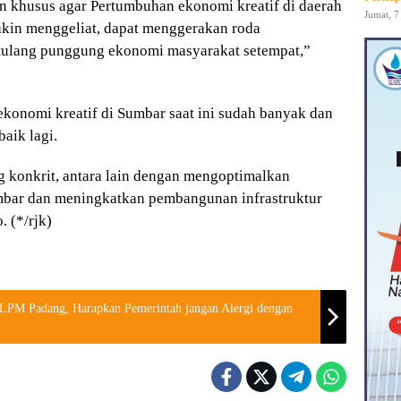
n khusus agar Pertumbuhan ekonomi kreatif di daerah
Jumat, 7
in menggeliat, dapat menggerakan roda
 tulang punggung ekonomi masyarakat setempat,”
onomi kreatif di Sumbar saat ini sudah banyak dan
aik lagi.
g konkrit, antara lain dengan mengoptimalkan
mbar dan meningkatkan pembangunan infrastruktur
. (*/rjk)
D LPM Padang, Harapkan Pemerintah jangan Alergi dengan