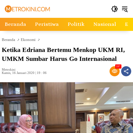
Langsung
ke
konten
Beranda
Peristiwa
Politik
Nasional
Ek
Beranda
Ekonomi
Ketika Edriana Bertemu Menkop UKM RI,
UMKM Sumbar Harus Go Internasional
597
Metrokini
Kamis, 16 Januari 2020 | 19 : 06