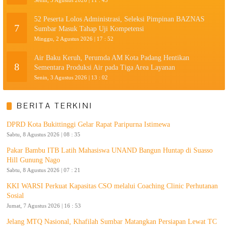
Senin, 3 Agustus 2026 | 11 : 43
52 Peserta Lolos Administrasi, Seleksi Pimpinan BAZNAS
7
Sumbar Masuk Tahap Uji Kompetensi
Minggu, 2 Agustus 2026 | 17 : 52
Air Baku Keruh, Perumda AM Kota Padang Hentikan
8
Sementara Produksi Air pada Tiga Area Layanan
Senin, 3 Agustus 2026 | 13 : 02
BERITA TERKINI
DPRD Kota Bukittinggi Gelar Rapat Paripurna Istimewa
Sabtu, 8 Agustus 2026 | 08 : 35
Pakar Bambu ITB Latih Mahasiswa UNAND Bangun Huntap di Suasso
Hill Gunung Nago
Sabtu, 8 Agustus 2026 | 07 : 21
KKI WARSI Perkuat Kapasitas CSO melalui Coaching Clinic Perhutanan
Sosial
Jumat, 7 Agustus 2026 | 16 : 53
Jelang MTQ Nasional, Khafilah Sumbar Matangkan Persiapan Lewat TC