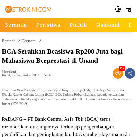
Langsung
ke
konten
Beranda
Peristiwa
Politik
Nasional
Ek
Beranda
Ekonomi
BCA Serahkan Beasiswa Rp200 Juta bagi
Mahasiswa Berprestasi di Unand
684
Metrokini
Jumat, 27 September 2019 | 15 : 46
Executive Vice President Corporate Social Responsibility (CSR) BCA Inge Setiawati dan
Kepala Kantor Cabang Utama (KCU) BCA Padang Robert Siahaan, kepada perwakilan
mahasiswa/i Unand yang disaksikan oleh Wakil Rektor III Universitas Andalas Hermansyah,
Jumat (27/9/2019)
PADANG – PT Bank Central Asia Tbk (BCA) terus
memberikan dukungannya terhadap pengembangan
pendidikan dan peningkatan kualitas sumber daya manusia