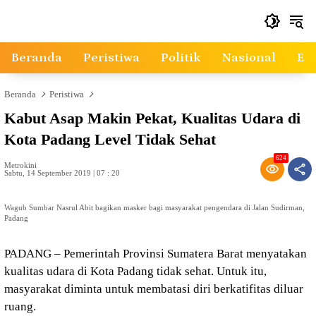
Langsung
ke
konten
Beranda
Peristiwa
Politik
Nasional
Ek
Beranda
Peristiwa
Kabut Asap Makin Pekat, Kualitas Udara di
Kota Padang Level Tidak Sehat
624
Metrokini
Sabtu, 14 September 2019 | 07 : 20
Wagub Sumbar Nasrul Abit bagikan masker bagi masyarakat pengendara di Jalan Sudirman,
Padang
PADANG – Pemerintah Provinsi Sumatera Barat menyatakan
kualitas udara di Kota Padang tidak sehat. Untuk itu,
masyarakat diminta untuk membatasi diri berkatifitas diluar
ruang.