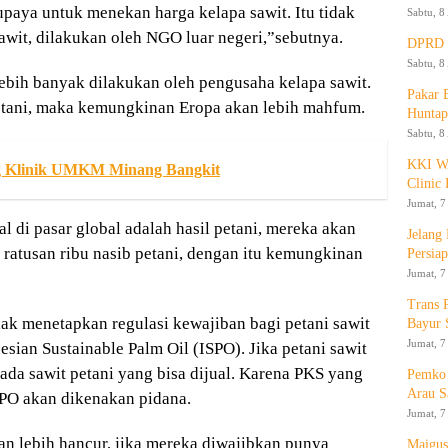
upaya untuk menekan harga kelapa sawit. Itu tidak
Sabtu, 8
wit, dilakukan oleh NGO luar negeri,”sebutnya.
DPRD K
Sabtu, 8
lebih banyak dilakukan oleh pengusaha kelapa sawit.
Pakar
etani, maka kemungkinan Eropa akan lebih mahfum.
Huntap
Sabtu, 8
KKI WA
 Klinik UMKM Minang Bangkit
Clinic 
Jumat, 7
l di pasar global adalah hasil petani, mereka akan
Jelang
g ratusan ribu nasib petani, dengan itu kemungkinan
Persia
Jumat, 7
Trans 
ak menetapkan regulasi kewajiban bagi petani sawit
Bayur 
Jumat, 7
esian Sustainable Palm Oil (ISPO). Jika petani sawit
da sawit petani yang bisa dijual. Karena PKS yang
Pemko 
Arau S
PO akan dikenakan pidana.
Jumat, 7
kan lebih hancur, jika mereka diwajibkan punya
Maigus