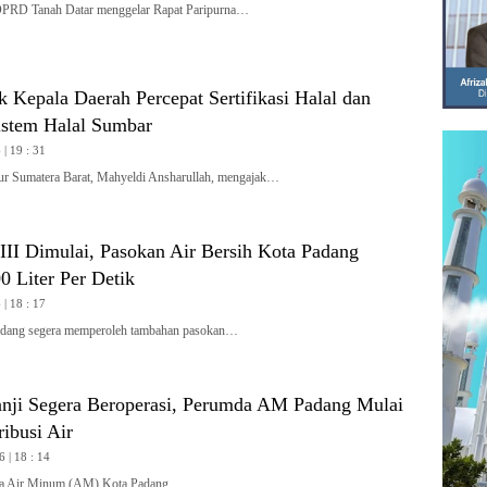
 Tanah Datar menggelar Rapat Paripurna…
 Kepala Daerah Percepat Sertifikasi Halal dan
stem Halal Sumbar
| 19 : 31
Sumatera Barat, Mahyeldi Ansharullah, mengajak…
II Dimulai, Pasokan Air Bersih Kota Padang
 Liter Per Detik
| 18 : 17
ang segera memperoleh tambahan pasokan…
nji Segera Beroperasi, Perumda AM Padang Mulai
ribusi Air
6 | 18 : 14
 Air Minum (AM) Kota Padang…