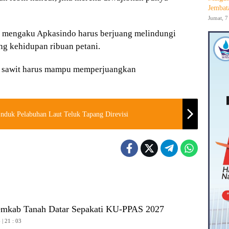
Jembat
Jumat, 7
o mengaku Apkasindo harus berjuang melindungi
ng kehidupan ribuan petani.
a sawit harus mampu memperjuangkan
nduk Pelabuhan Laut Teluk Tapang Direvisi
mkab Tanah Datar Sepakati KU-PPAS 2027
| 21 : 03