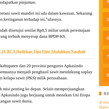
4
endapatkan pinjaman.
etani sawit mandiri ini ada dalam kawasan. Sekarang
5
 keringanan terhadap ini,”ulasnya.
udah disetujui senilai Rp8,5 miliar untuk peremajaan
yang terbaik menyerap dana BPDP-KS.
6
-19, BCA Hadirkan Tiga Fitur Mudahkan Nasabah
7
 kabupaten dan 20 provinsi pengurus Apkasindo
 Semuanya menjadi penghasil sawit mendukung suplay
8
n kelapa sawit (PKS) milik perusahaan.
h misi penting ke depan. Selain memperjuangkan
B
i. Apkasindo juga berjuang untuk menekan Uni Eropa
angan sawit dunia.
48 Pet
Begins