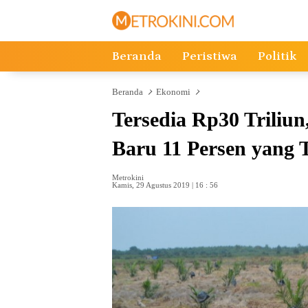
Langsung
ke
konten
Beranda
Peristiwa
Politik
Beranda
Ekonomi
Tersedia Rp30 Triliu
Baru 11 Persen yang 
Metrokini
Kamis, 29 Agustus 2019 | 16 : 56