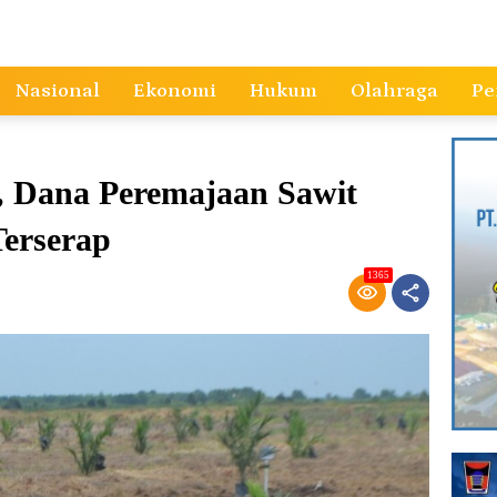
Nasional
Ekonomi
Hukum
Olahraga
Pe
n, Dana Peremajaan Sawit
Terserap
1365