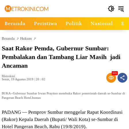
Langsung
ke
konten
Beranda
Peristiwa
Politik
Nasional
Ek
Beranda
Hukum
Saat Rakor Pemda, Gubernur Sumbar:
Pembalakan dan Tambang Liar Masih jadi
Ancaman
606
Metrokini
Senin, 19 Agustus 2019 | 20 : 02
BUKA--Gubernur Sumbar Irwan Prayitno membuka Rakor pemerintah daerah se-Sumbar di
Pangeran Beach Hotel.humas
PADANG — Pemprov Sumbar menggelar Rapat Koordinasi
(Rakor) Kepala Daerah (Bupati/ Wali Kota) se-Sumbar di
Hotel Pangeran Beach, Rabu (19/8/2019).