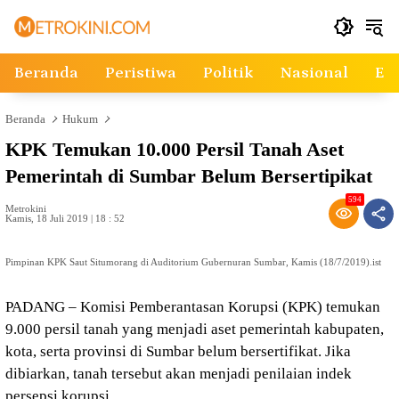
Langsung
ke
konten
Beranda
Peristiwa
Politik
Nasional
Ek
Beranda
Hukum
KPK Temukan 10.000 Persil Tanah Aset
Pemerintah di Sumbar Belum Bersertipikat
594
Metrokini
Kamis, 18 Juli 2019 | 18 : 52
Pimpinan KPK Saut Situmorang di Auditorium Gubernuran Sumbar, Kamis (18/7/2019).ist
PADANG – Komisi Pemberantasan Korupsi (KPK) temukan
9.000 persil tanah yang menjadi aset pemerintah kabupaten,
kota, serta provinsi di Sumbar belum bersertifikat. Jika
dibiarkan, tanah tersebut akan menjadi penilaian indek
persepsi korupsi.